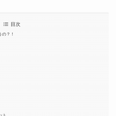
目次
うの？！
ット