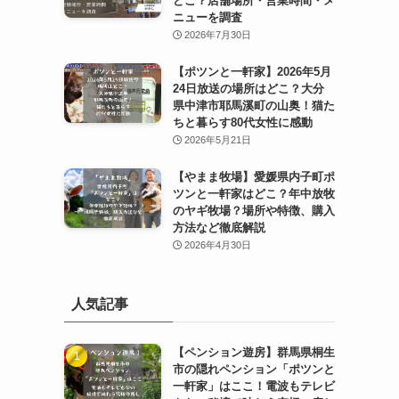
どこ？店舗場所・営業時間・メ
ニューを調査
2026年7月30日
【ポツンと一軒家】2026年5月
24日放送の場所はどこ？大分
県中津市耶馬溪町の山奥！猫た
ちと暮らす80代女性に感動
2026年5月21日
【やまま牧場】愛媛県内子町ポ
ツンと一軒家はどこ？年中放牧
のヤギ牧場？場所や特徴、購入
方法など徹底解説
2026年4月30日
人気記事
【ペンション遊房】群馬県桐生
市の隠れペンション「ポツンと
一軒家」はここ！電波もテレビ