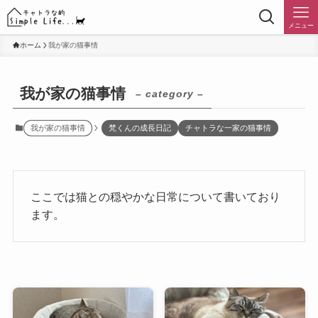
メニュー
ホーム
我が家の猫事情
我が家の猫事情
– category –
我が家の猫事情
梵くんの成長日記
チャトラな一家の猫事情
ここでは猫との穏やかな日常について書いており
ます。