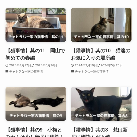
【猫事情】其の11 岡山で
【猫事情】其の10 猫達の
初めての春編
お気に入りの場所編
2024年3月17日
2024年5月26日
2024年3月10日
2024年5月26日
チャトラな一家の猫事情
チャトラな一家の猫事情
【猫事情】其の9 小梅と
【猫事情】其の8 梵は新
みかんは少し新居に馴染ん
居に馴染んだよ編