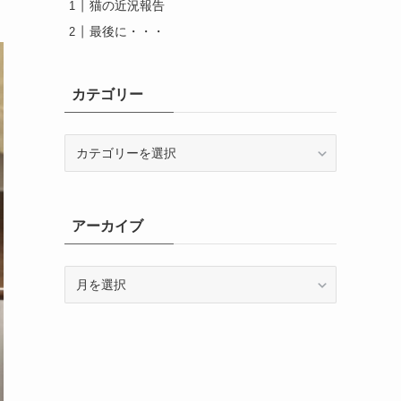
猫の近況報告
最後に・・・
カテゴリー
カ
テ
ゴ
リ
ー
アーカイブ
ア
ー
カ
イ
ブ