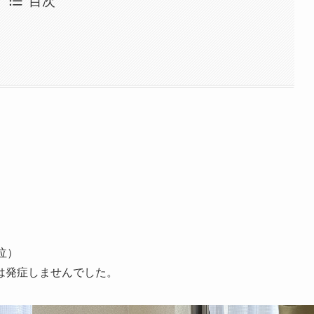
目次
泣）
は発症しませんでした。