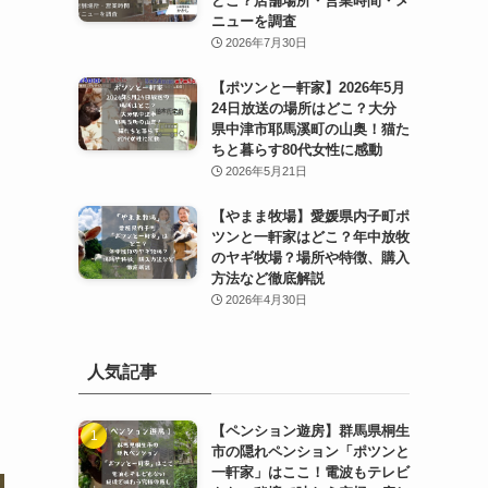
どこ？店舗場所・営業時間・メ
ニューを調査
2026年7月30日
【ポツンと一軒家】2026年5月
24日放送の場所はどこ？大分
県中津市耶馬溪町の山奥！猫た
ちと暮らす80代女性に感動
2026年5月21日
【やまま牧場】愛媛県内子町ポ
ツンと一軒家はどこ？年中放牧
のヤギ牧場？場所や特徴、購入
方法など徹底解説
2026年4月30日
人気記事
【ペンション遊房】群馬県桐生
市の隠れペンション「ポツンと
一軒家」はここ！電波もテレビ