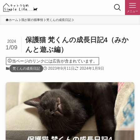
メニュー
ホーム
我が家の猫事情
梵くんの成長日記
保護猫 梵くんの成長日記4（みか
2024
1/09
んと遊ぶ編）
当ページのリンクには広告が含まれています。
2023年9月11日
2024年1月9日
梵くんの成長日記