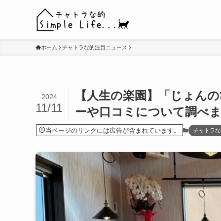
ホーム
チャトラな的注目ニュース
【人生の楽園】「じょんのび
2024
11/11
ーや口コミについて調べ
当ページのリンクには広告が含まれています。
チャトラな