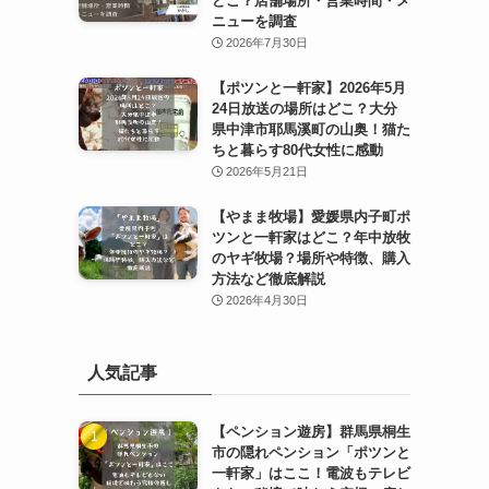
どこ？店舗場所・営業時間・メ
ニューを調査
2026年7月30日
【ポツンと一軒家】2026年5月
24日放送の場所はどこ？大分
県中津市耶馬溪町の山奥！猫た
ちと暮らす80代女性に感動
2026年5月21日
【やまま牧場】愛媛県内子町ポ
ツンと一軒家はどこ？年中放牧
のヤギ牧場？場所や特徴、購入
方法など徹底解説
2026年4月30日
人気記事
【ペンション遊房】群馬県桐生
市の隠れペンション「ポツンと
一軒家」はここ！電波もテレビ