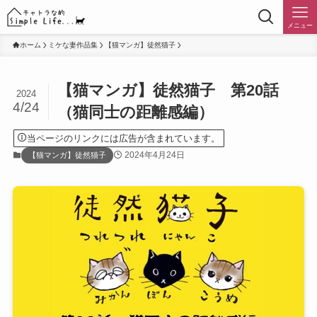
メニュー
ホーム
ミケな妻作品集
【猫マンガ】徒然猫子
【猫マンガ】徒然猫子 第20話
2024
4/24
（猫同士の距離感編）
当ページのリンクには広告が含まれています。
2024年4月24日
【猫マンガ】徒然猫子