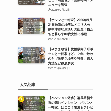
どこ？店舗場所・営業時間・メ
ニューを調査
2026年7月30日
【ポツンと一軒家】2026年5月
24日放送の場所はどこ？大分
県中津市耶馬溪町の山奥！猫た
ちと暮らす80代女性に感動
2026年5月21日
【やまま牧場】愛媛県内子町ポ
ツンと一軒家はどこ？年中放牧
のヤギ牧場？場所や特徴、購入
方法など徹底解説
2026年4月30日
人気記事
【ペンション遊房】群馬県桐生
市の隠れペンション「ポツンと
一軒家」はここ！電波もテレビ