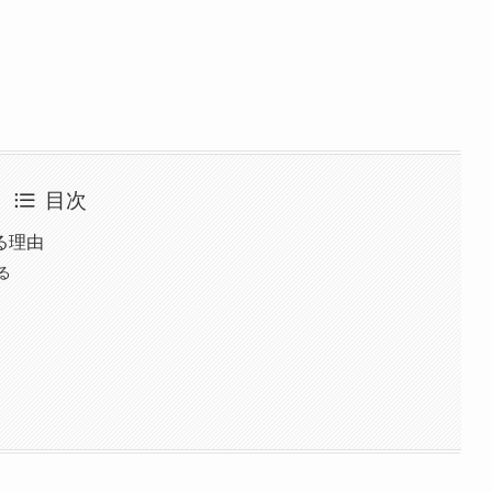
目次
る理由
る