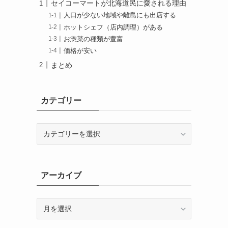
セイコーマートが北海道民に愛される理由
人口が少ない地域や離島にも出店する
ホットシェフ（店内調理）がある
お惣菜の種類が豊富
価格が安い
まとめ
カテゴリー
カ
テ
ゴ
リ
ー
アーカイブ
ア
ー
カ