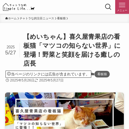
メニュー
ホーム
チャトラな的注目ニュース
看板猫
【めいちゃん】喜久屋青果店の看
板猫「マツコの知らない世界」に
2025
5/27
登場！野菜と笑顔を届ける癒しの
店長
当ページのリンクには広告が含まれています。
看板猫
2025年5月26日
2025年5月27日