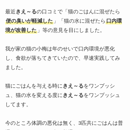
最近
きえ～る
の口コミで「猫のごはんに混ぜたら
便の臭いが軽減した
」「猫の水に混ぜたら
口内環
境が改善した
」等の意見を目にしました。
我が家の猫の小梅は年のせいで口内環境が悪化
し、食欲が落ちてきていたので、早速実践してみ
ました。
猫にごはんを与える時に
きえ～る
をワンプッシ
ュ、猫の水を変える度に
きえ～る
をワンプッシュ
してます。
今のところ体調の悪化は無く、3匹共にごはんは普