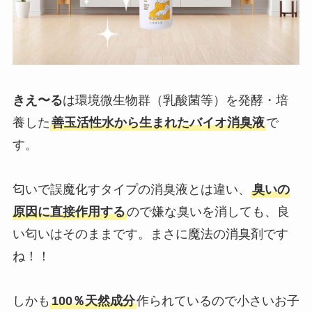
きえ〜る
は環境微⽣物群（乳酸菌等）を発酵・培
養した
善⽟活性⽔から⽣まれたバイオ消臭液
で
す。
匂いで誤魔化すタイプの消臭液とは違い、
臭いの
原因に直接作用する
ので嫌な臭いを消しても、良
い匂いはそのままです。まさに魔法の消臭剤です
ね！！
しかも
100％天然成分
作られているので小さいお子