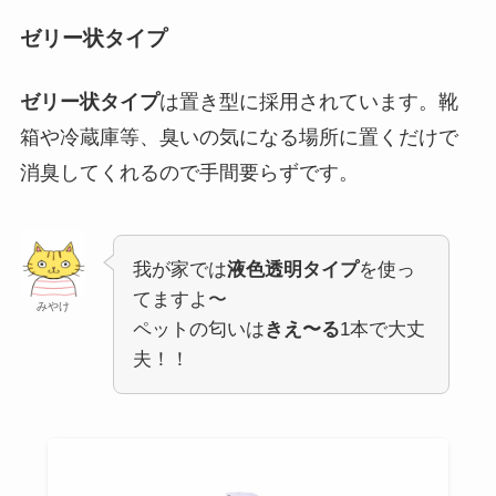
ゼリー状タイプ
ゼリー状タイプ
は置き型に採用されています。靴
箱や冷蔵庫等、臭いの気になる場所に置くだけで
消臭してくれるので手間要らずです。
我が家では
液色透明タイプ
を使っ
てますよ〜
みやけ
ペットの匂いは
きえ〜る
1本で大丈
夫！！