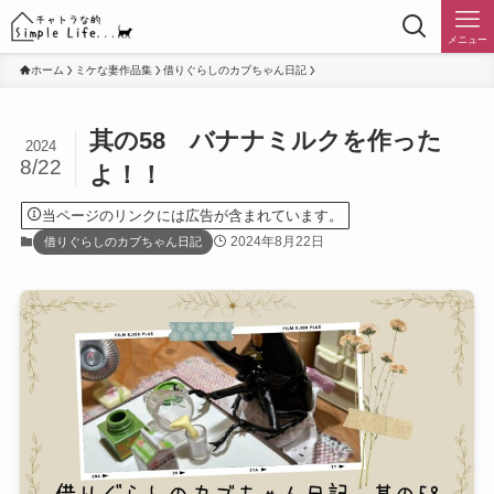
メニュー
ホーム
ミケな妻作品集
借りぐらしのカブちゃん日記
其の58 バナナミルクを作った
2024
8/22
よ！！
当ページのリンクには広告が含まれています。
2024年8月22日
借りぐらしのカブちゃん日記