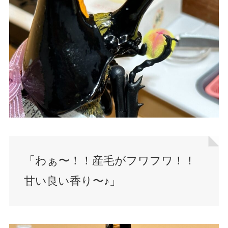
「わぁ〜！！産毛がフワフワ！！
甘い良い香り〜♪」