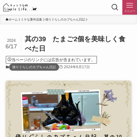
メニュー
ホーム
ミケな妻作品集
借りぐらしのカブちゃん日記
其の39 たまご2個を美味しく食
2024
6/17
べた日
当ページのリンクには広告が含まれています。
2024年6月17日
借りぐらしのカブちゃん日記