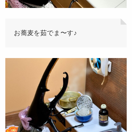
お蕎麦を茹でま〜す♪