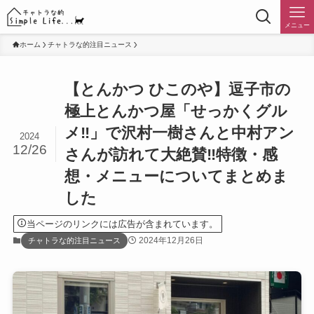
メニュー
ホーム
チャトラな的注目ニュース
【とんかつ ひこのや】逗子市の
極上とんかつ屋「せっかくグル
メ‼︎」で沢村一樹さんと中村アン
2024
12/26
さんが訪れて大絶賛‼︎特徴・感
想・メニューについてまとめま
した
当ページのリンクには広告が含まれています。
2024年12月26日
チャトラな的注目ニュース