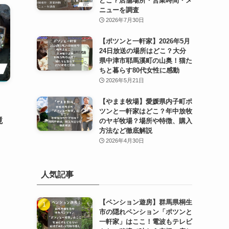
どこ？店舗場所・営業時間・メ
ニューを調査
2026年7月30日
【ポツンと一軒家】2026年5月
24日放送の場所はどこ？大分
県中津市耶馬溪町の山奥！猫た
ちと暮らす80代女性に感動
2026年5月21日
【やまま牧場】愛媛県内子町ポ
ツンと一軒家はどこ？年中放牧
境
のヤギ牧場？場所や特徴、購入
方法など徹底解説
2026年4月30日
人気記事
【ペンション遊房】群馬県桐生
市の隠れペンション「ポツンと
一軒家」はここ！電波もテレビ