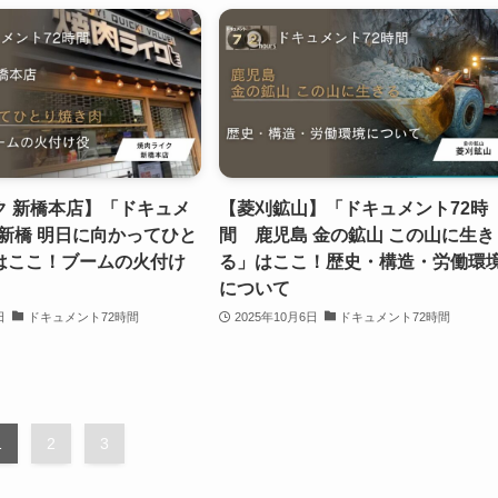
ク 新橋本店】「ドキュメ
【菱刈鉱山】「ドキュメント72時
 新橋 明日に向かってひと
間 鹿児島 金の鉱山 この山に生き
はここ！ブームの火付け
る」はここ！歴史・構造・労働環
について
日
ドキュメント72時間
2025年10月6日
ドキュメント72時間
1
2
3