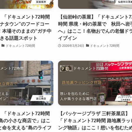
】「ドキュメント72時間
【仙岩峠の茶屋】「ドキュメント7
イナタウン”のフードコー
時間 県境・峠の茶屋で 秋田へ岩
！本場そのままの“ガチ中
へ」はここ！名物おでんの老舗ド
できる話題スポット
イブイン
ドキュメント72時間
2026年3月24日
ドキュメント72時間
】「ドキュメント72時間
【パッケージプラザ 三軒茶屋店】
 島の小さな商店で」はこ
「ドキュメント72時間 路地裏ラッ
と命を支える“島のライフ
ング物語」はここ！想いを包むた